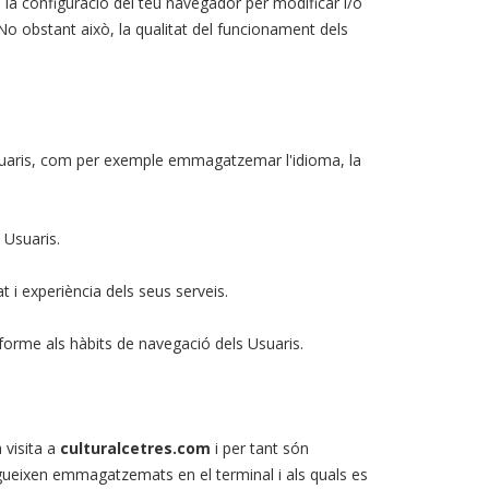
la configuració del teu navegador per modificar i/o
 No obstant això, la qualitat del funcionament dels
 Usuaris, com per exemple emmagatzemar l'idioma, la
 Usuaris.
 i experiència dels seus serveis.
nforme als hàbits de navegació dels Usuaris.
 visita a
culturalcetres.com
i per tant són
gueixen emmagatzemats en el terminal i als quals es