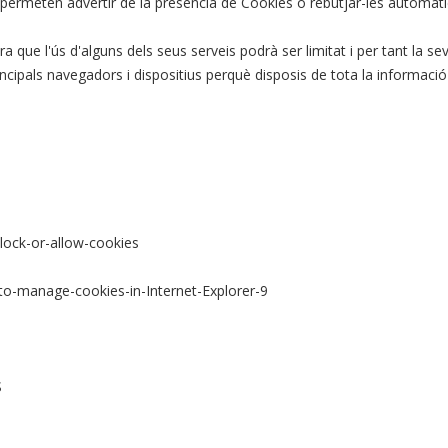
s permeten advertir de la presència de Cookies o rebutjar-les automàt
ra que l'ús d'alguns dels seus serveis podrà ser limitat i per tant la s
principals navegadors i dispositius perquè disposis de tota la informac
lock-or-allow-cookies
o-manage-cookies-in-Internet-Explorer-9
S