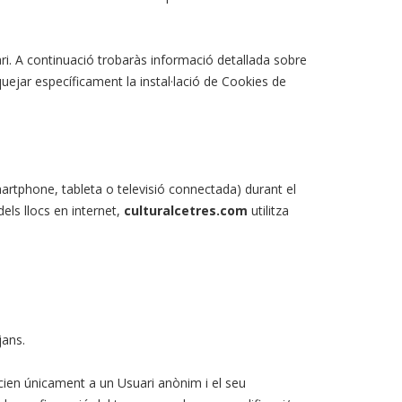
uari. A continuació trobaràs informació detallada sobre
uejar específicament la instal·lació de Cookies de
Smartphone, tableta o televisió connectada) durant el
els llocs en internet,
culturalcetres.com
utilitza
jans.
socien únicament a un Usuari anònim i el seu