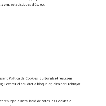
s.com
, estadístiques d'ús, etc.
esent Política de Cookies.
culturalcetres.com
i exercir el seu dret a bloquejar, eliminar i rebutjar
t rebutjar la instal·lació de totes les Cookies o