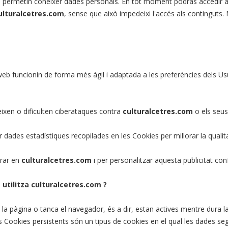
e permetin conèixer dades personals. En tot moment podràs accedir a 
ulturalcetres.com
, sense que això impedeixi l'accés als continguts.
 web funcionin de forma més àgil i adaptada a les preferències dels
eixen o dificulten ciberataques contra
culturalcetres.com
o els seus
ades estadístiques recopilades en les Cookies per millorar la qualitat
trar en
culturalcetres.com
i per personalitzar aquesta publicitat co
 utilitza culturalcetres.com ?
a pàgina o tanca el navegador, és a dir, estan actives mentre dura la
 Cookies persistents són un tipus de cookies en el qual les dades se