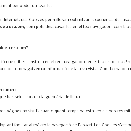
timent per poder utilitzar-les.
en Internet, usa Cookies per millorar i optimitzar l'experiència de l'us
lcetres.com
, com pots desactivar-les en el teu navegador i com bloq
ralcetres.com?
ció que utilitzes instal·la en el teu navegador o en el teu dispositiu (
veixen per emmagatzemar informació de la teva visita. Com la majoria d
rectament.
e has seleccionat o la grandària de lletra.
es pàgines ha vist l'Usuari o quant temps ha estat en els nostres mit
daptar i facilitar al màxim la navegació de l'Usuari. Les Cookies s'as