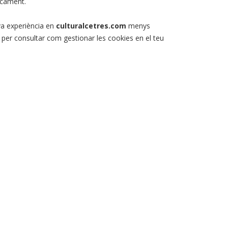
icament.
eva experiència en
culturalcetres.com
menys
ió per consultar com gestionar les cookies en el teu