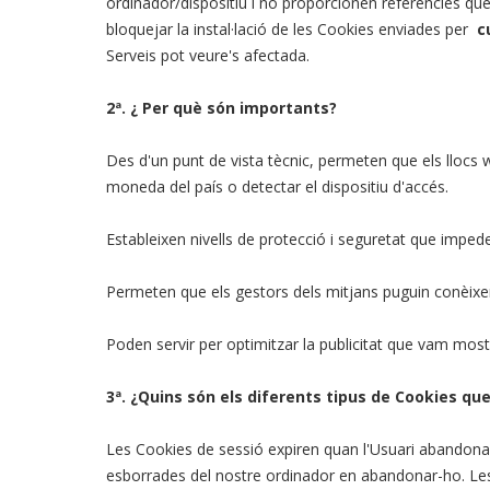
ordinador/dispositiu i no proporcionen referències qu
bloquejar la instal·lació de les Cookies enviades per
c
Serveis pot veure's afectada.
2ª. ¿ Per què són importants?
Des d'un punt de vista tècnic, permeten que els llocs
moneda del país o detectar el dispositiu d'accés.
Estableixen nivells de protecció i seguretat que imped
Permeten que els gestors dels mitjans puguin conèixer d
Poden servir per optimitzar la publicitat que vam mos
3ª. ¿Quins són els diferents tipus de Cookies que
Les Cookies de sessió expiren quan l'Usuari abandona l
esborrades del nostre ordinador en abandonar-ho. Les