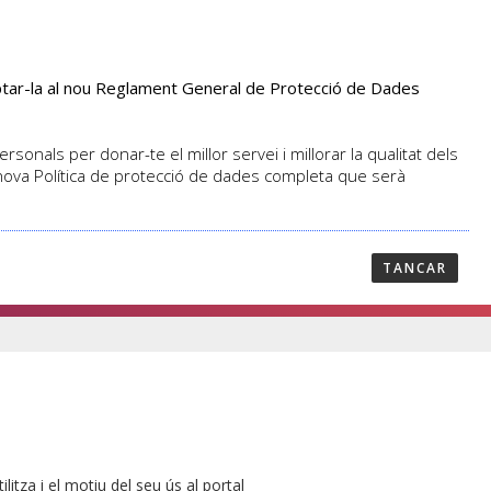
aptar-la al nou Reglament General de Protecció de Dades
PROFESSORAT
NOTICIES
CONTACTAR
sonals per donar-te el millor servei i millorar la qualitat dels
 nova Política de protecció de dades completa que serà
TANCAR
ilitza i el motiu del seu ús al portal