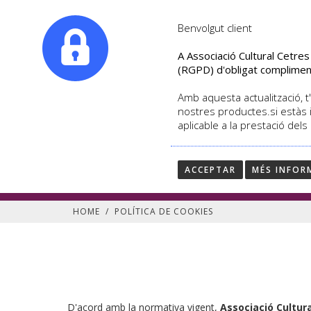
|
info@culturalcetres.com
Tel. +34. 699 845 527
Benvolgut client
A Associació Cultural Cetre
(RGPD) d'obligat complimen
Amb aquesta actualització, t'
nostres productes.si estàs 
aplicable a la prestació dels
Política de cookies
culturalcetres.com
ACCEPTAR
MÉS INFOR
HOME
/
POLÍTICA DE COOKIES
D'acord amb la normativa vigent,
Associació Cultur