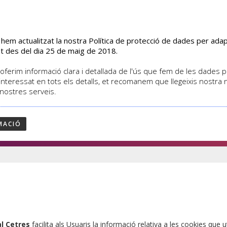
s hem actualitzat la nostra Política de protecció de dades per ad
EL CENTRE
CURSOS
ACTIVITATS
ASSOCIATS
t des del dia 25 de maig de 2018.
oferim informació clara i detallada de l'ús que fem de les dades per
interessat en tots els detalls, et recomanem que llegeixis nostra
 nostres serveis.
MACIÓ
al Cetres
facilita als Usuaris la informació relativa a les cookies que ut