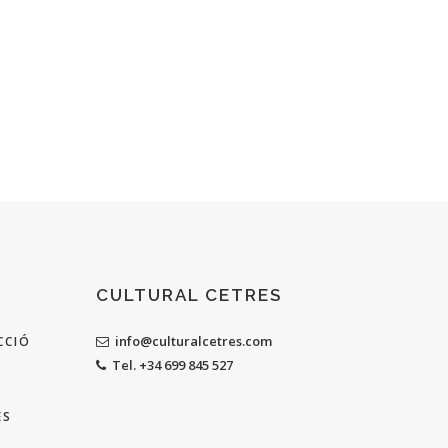
CULTURAL CETRES
info@culturalcetres.com
CCIÓ
Tel. +34 699 845 527
ES