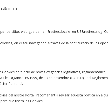
l=es&hlrm=en
-que-los-sitios-web-guardan-en-?redirectlocale=en-US&redirectslug=C
 cookies, en el seu navegador, a través de la configuració de les opc
 Cookies en funció de noves exigències legislatives, reglamentàries, o
 la Llei Orgànica 15/1999, de 13 de desembre (L.O.P.D) i del Reglam
àcter Personal.
ookies del nostre Portal, recomanant-li revisar aquesta política en al
 para què usem les Cookies.