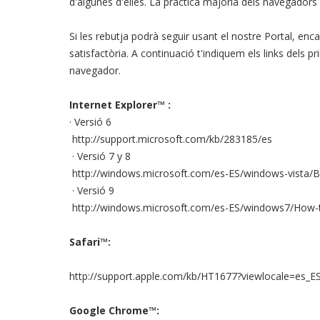
d'algunes d'elles. La pràctica majoria dels navegador
Si les rebutja podrà seguir usant el nostre Portal, enca
satisfactòria. A continuació t'indiquem els links dels 
navegador.
Internet Explorer™ :
· Versió 6
http://support.microsoft.com/kb/283185/es
· Versió 7 y 8
http://windows.microsoft.com/es-ES/windows-vista/B
· Versió 9
http://windows.microsoft.com/es-ES/windows7/How-t
Safari™:
http://support.apple.com/kb/HT1677?viewlocale=es_E
Google Chrome™: