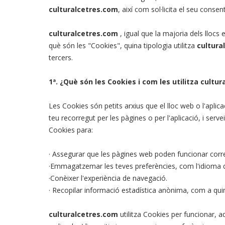
culturalcetres.com
, així com sol·licita el seu consen
culturalcetres.com
, igual que la majoria dels llocs 
què són les "Cookies", quina tipologia utilitza
cultura
tercers.
1ª. ¿Què són les Cookies i com les utilitza cultu
Les Cookies són petits arxius que el lloc web o l'aplica
teu recorregut per les pàgines o per l'aplicació, i ser
Cookies para:
· Assegurar que les pàgines web poden funcionar cor
·Emmagatzemar les teves preferències, com l'idioma qu
·Conèixer l'experiència de navegació.
· Recopilar informació estadística anònima, com a quin
culturalcetres.com
utilitza Cookies per funcionar, a