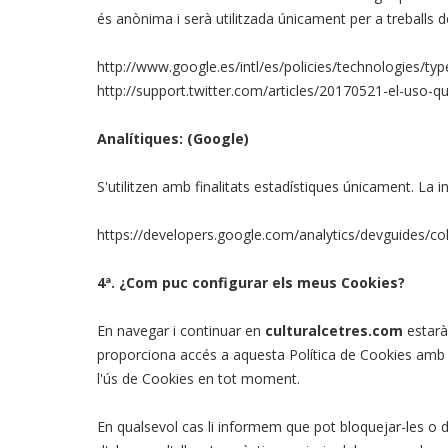
és anònima i serà utilitzada únicament per a treballs 
http://www.google.es/intl/es/policies/technologies/typ
http://support.twitter.com/articles/20170521-el-uso-q
Analítiques: (Google)
S'utilitzen amb finalitats estadístiques únicament. La i
https://developers.google.com/analytics/devguides/col
4ª. ¿Com puc configurar els meus Cookies?
En navegar i continuar en
culturalcetres.com
estarà
proporciona accés a aquesta Política de Cookies amb l'o
l'ús de Cookies en tot moment.
En qualsevol cas li informem que pot bloquejar-les o de