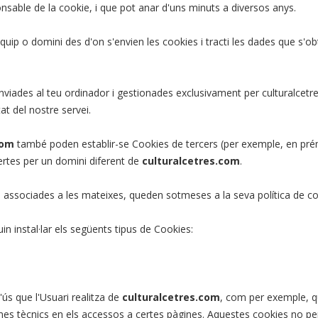
ponsable de la cookie, i que pot anar d'uns minuts a diversos anys.
'equip o domini des d'on s'envien les cookies i tracti les dades que s'o
viades al teu ordinador i gestionades exclusivament per culturalcetre
at del nostre servei.
com
també poden establir-se Cookies de tercers (per exemple, en prém
lertes per un domini diferent de
culturalcetres.com
.
kies associades a les mateixes, queden sotmeses a la seva política de c
n instal·lar els següents tipus de Cookies:
'ús que l'Usuari realitza de
culturalcetres.com
, com per exemple, qui
es tècnics en els accessos a certes pàgines. Aquestes cookies no perm