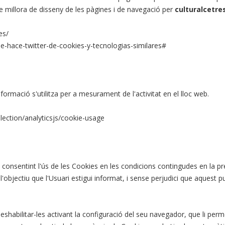
de millora de disseny de les pàgines i de navegació per
culturalcetre
es/
ue-hace-twitter-de-cookies-y-tecnologias-similares#
nformació s'utilitza per a mesurament de l'activitat en el lloc web.
lection/analyticsjs/cookie-usage
 consentint l'ús de les Cookies en les condicions contingudes en la pr
bjectiu que l'Usuari estigui informat, i sense perjudici que aquest pugu
shabilitar-les activant la configuració del seu navegador, que li perme