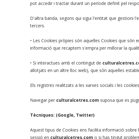
pot accedir i tractar durant un període definit pel res
D'altra banda, segons qui sigui l'entitat que gestioni l
tercers.
• Les Cookies pròpies són aquelles Cookies que són en
informació que recaptem s'empra per millorar la qualit
• Si interactues amb el contingut de
culturalcetres.
allotjats en un altre lloc web), que són aquelles estab
Els registres realitzats a les xarxes socials i les coo
Navegar per
culturalcetres.com
suposa que es pugui
Tècniques: (Google, Twitter)
Aquest tipus de Cookies ens facilita informació sobre l
sessió en
culturalcetres.com
o si has tingut problem