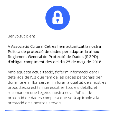
|
Tel. +34. 699 845 527
Benvolgut client
A Associació Cultural Cetres hem actualitzat la nostra
El plaer d'aprendre
Política de protecció de dades per adaptar-la al nou
Reglament General de Protecció de Dades (RGPD)
Descobreix tots els cursos de Cultural
d'obligat compliment des del dia 25 de maig de 2018.
Cetres
Amb aquesta actualització, t'oferim informació clara i
detallada de l'ús que fem de les dades personals per
donar-te el millor servei i millorar la qualitat dels nostres
HOME
/
CURSOS
productes.si estàs interessat en tots els detalls, et
recomanem que llegeixis nostra nova Política de
protecció de dades completa que serà aplicable a la
prestació dels nostres serveis.
Cursos actius destacats