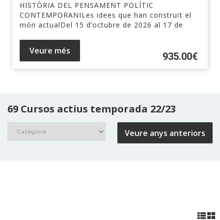
HISTÒRIA DEL PENSAMENT POLÍTIC
CONTEMPORANILes idees que han construït el
món actualDel 15 d’octubre de 2026 al 17 de
juny de 2027Professor i autor del temari. Adrià
FORTET. Doctor en història...
Veure més
935.00€
69 Cursos actius temporada 22/23
Veure anys anteriors