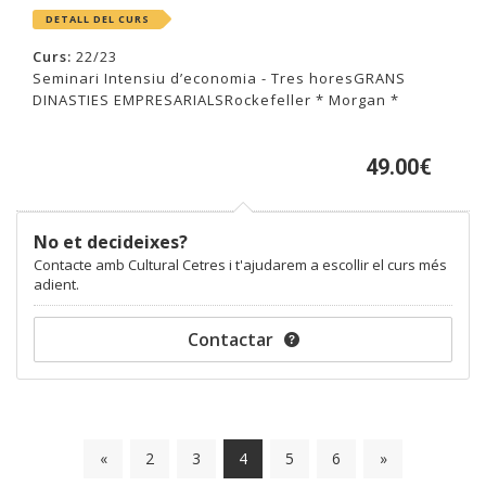
DETALL DEL CURS
Curs:
22/23
Seminari Intensiu d’economia - Tres horesGRANS
DINASTIES EMPRESARIALSRockefeller * Morgan *
Carnag...
49.00€
No et decideixes?
Contacte amb Cultural Cetres i t'ajudarem a escollir el curs més
adient.
Contactar
«
2
3
4
5
6
»