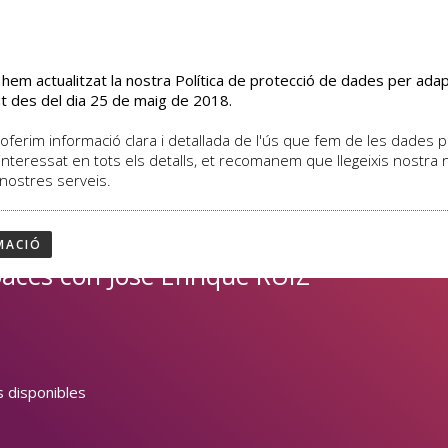
s hem actualitzat la nostra Política de protecció de dades per ad
EL CENTRE
CURSOS
ACTIVITATS
ASSOCIATS
t des del dia 25 de maig de 2018.
oferim informació clara i detallada de l'ús que fem de les dades per
interessat en tots els detalls, et recomanem que llegeixis nostra
 nostres serveis.
CIDENTE Entre LA
MACIÓ
aces con José Enrique RUIZ
 disponibles