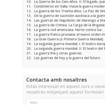
10.
La Guerra de los Cien Años. II: El legado. Jua
11.
Condotieros en Italia. Hacia la guerra moder
12.
La guerra de los Treinta años. La Paz de Wes
13.
De la guerra de sucesión austriaca a la gue
14.
Las guerras de Napoleón: de Marengo a Wat
15.
La guerra de Crimea. La Carga de la Brigada L
16.
La guerra civil americana. Norte contra Sur.
17.
La guerra franco prusiana: el nuevo orden m
18.
La Gran Guerra (o Primera Guerra Mundial). 
19.
La segunda guerra mundial. I. El teatro euro
20.
La segunda guerra mundial. II. El teatro del P
21.
La guerra fría y otras guerras.
22.
Las guerras de hoy y la guerra del futuro.
Contacta amb nosaltres
Estàs interessat en aquest curs o nec
nosaltres mitjançant aquest formulari