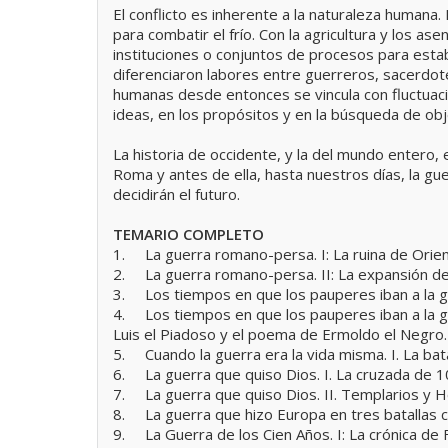
El conflicto es inherente a la naturaleza humana.
para combatir el frío. Con la agricultura y los as
instituciones o conjuntos de procesos para esta
diferenciaron labores entre guerreros, sacerdot
humanas desde entonces se vincula con fluctuaci
ideas, en los propósitos y en la búsqueda de obj
La historia de occidente, y la del mundo entero, 
Roma y antes de ella, hasta nuestros días, la g
decidirán el futuro.
TEMARIO COMPLETO
1.
La guerra romano-persa. I: La ruina de Orie
2.
La guerra romano-persa. II: La expansión de
3.
Los tiempos en que los pauperes iban a la guer
4.
Los tiempos en que los pauperes iban a la gue
Luis el Piadoso y el poema de Ermoldo el Negro.
5.
Cuando la guerra era la vida misma. I. La ba
6.
La guerra que quiso Dios. I. La cruzada de
7.
La guerra que quiso Dios. II. Templarios y H
8.
La guerra que hizo Europa en tres batallas
9.
La Guerra de los Cien Años. I: La crónica de 