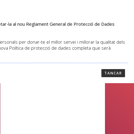
aptar-la al nou Reglament General de Protecció de Dades
PROFESSORAT
NOTICIES
CONTACTAR
sonals per donar-te el millor servei i millorar la qualitat dels
 nova Política de protecció de dades completa que serà
TANCAR