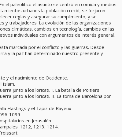
 En el paleolítico el asunto se centró en comida y medios
entamientos urbanos la población creció, se forjaron
blecer reglas y asegurar su cumplimiento, y se
es y trabajadores. La evolución de las organizaciones
ones climáticas, cambios en tecnología, cambios en las
etivos individuales con argumentos de interés general.
está marcada por el conflicto y las guerras. Desde
uerra y la paz han determinado nuestro presente y
nte y el nacimiento de Occidente.
l Islam.
ra junto a los loricati. I. La batalla de Poitiers
rra junto a los loricati. II. La toma de Barcelona por
talla Hastings y el Tapiz de Bayeux
 1096-1099
ospitalarios en Jerusalén.
 campales. 1212, 1213, 1214.
Froissart.