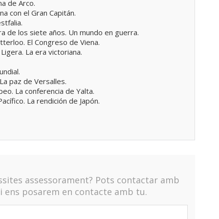
na de Arco.
na con el Gran Capitán.
tfalia.
rra de los siete años. Un mundo en guerra.
terloo. El Congreso de Viena.
igera. La era victoriana.
undial.
La paz de Versalles.
peo. La conferencia de Yalta.
acífico. La rendición de Japón.
essites assessorament? Pots contactar amb
 i ens posarem en contacte amb tu.