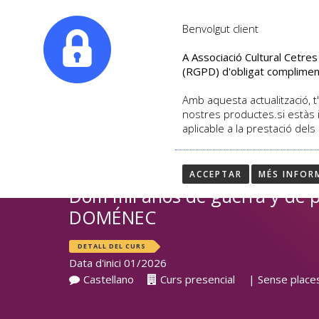
|
info@culturalcetres.com
Tel. +34. 699 845 527
Benvolgut client
A Associació Cultural Cetre
(RGPD) d'obligat complimen
Amb aquesta actualització, t'
nostres productes.si estàs 
aplicable a la prestació dels
UNA HISTORIA DE OC
GUERRA Y LA PAZ
ACCEPTAR
MÉS INFOR
Dom mil años de guerra y de p
DOMÉNEC
DETALL DEL CURS
Data d'inici 01/2026
Castellano
Curs presencial
| Sense places