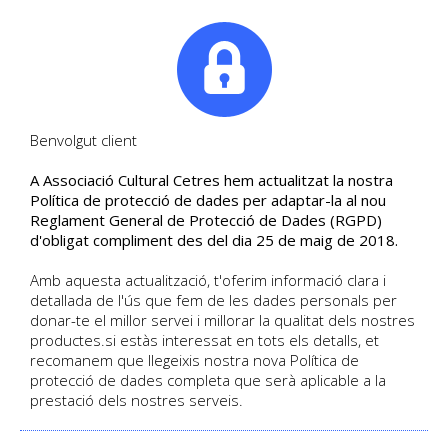
|
Tel. +34. 699 845 527
Benvolgut client
A Associació Cultural Cetres hem actualitzat la nostra
ÒPERA I MÚSICA
Política de protecció de dades per adaptar-la al nou
Reglament General de Protecció de Dades (RGPD)
CLÀSSICA - Amb Enric
d'obligat compliment des del dia 25 de maig de 2018.
PRATS I Joan VIVES
Amb aquesta actualització, t'oferim informació clara i
detallada de l'ús que fem de les dades personals per
El so del coneixment i la creativitat
donar-te el millor servei i millorar la qualitat dels nostres
humana - Un curs per aprendre i
productes.si estàs interessat en tots els detalls, et
recomanem que llegeixis nostra nova Política de
gaudir
protecció de dades completa que serà aplicable a la
prestació dels nostres serveis.
DETALL DEL CURS
Data d'inici 10/2025