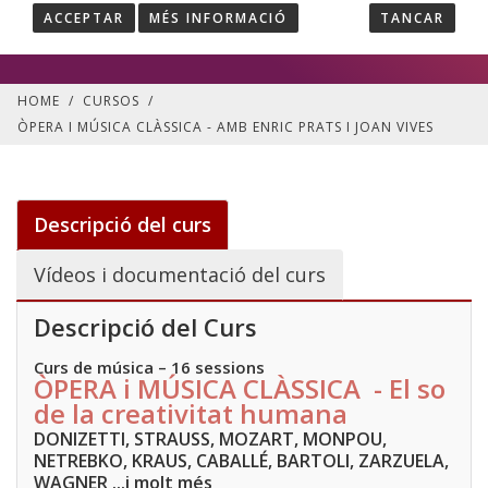
Català
Curs presencial
| Sense places disponibles
ACCEPTAR
MÉS INFORMACIÓ
TANCAR
HOME
/
CURSOS
/
ÒPERA I MÚSICA CLÀSSICA - AMB ENRIC PRATS I JOAN VIVES
Descripció del curs
Vídeos i documentació del curs
Descripció del Curs
Curs de música – 16 sessions
ÒPERA i MÚSICA CLÀSSICA - El so
de la creativitat humana
DONIZETTI, STRAUSS, MOZART, MONPOU,
NETREBKO, KRAUS, CABALLÉ, BARTOLI, ZARZUELA,
WAGNER ...i molt més