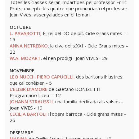
Totes les classes seran impartides pel professor Enric
Prats, excepte les quatre que pronunciarà el professor
Joan Vives, assenyalades en el temari.
OCTUBRE
L. PAVAROTTI
, El rei del DO de pit. Cicle Grans mites –
15
ANNA NETREBKO
, la diva del s.XXI - Cicle Grans mites –
22
W.A. MOZART
, el nen prodigi– Joan VIVES– 29
NOVEMBRE
LEO NUCCI i PIERO CAPUCILLI,
dos barítons il•lustres
que cal conèixer – 5
L’ELISIR D’AMORE
de Gaetano DONIZETTI.
Programació Liceu – 12
JOHANN STRAUSS II
, una família dedicada als valsos -
Joan VIVES
- 19
CECILIA BARTOLI
i l’opera barroca - Cicle grans mites -
26
DESEMBRE
MARINA
de Emilio Arrieta. La gran sarsuela – 10