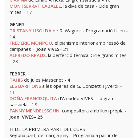
MONTSERRAT CABALLÉ
, la diva de casa - Cicle gran
mites – 17
GENER
TRISTANY I ISOLDA
de R. Wagner - Programació Liceu -
14
FREDERIC MONPOU
, el pianisme interior amb ressò de
campanes -
Joan VIVES
– 21
ALFREDO KRAUS
, la perfecció tècnica. Cicle grans mites
- 28
FEBRER
TAHIS
de Jules Massenet - 4
ELS BARÍTONS
a les operes de G. Donizetti i J.Verdi –
11
DOÑA FRANCISQUITA
d’Amadeo VIVES - La gran
sarsuela - 18
FANNY MENDELSSOHN
, compositora amb llum pròpia -
Joan. VIVES
– 25
FI DE LA PRIMERA PART DEL CURS
Segona part, de març a juny -Programa a partir del