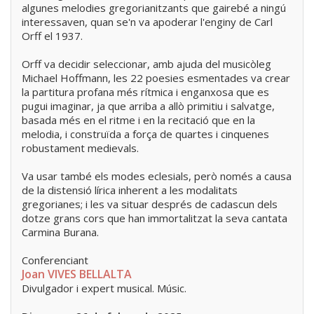
algunes melodies gregorianitzants que gairebé a ningú
interessaven, quan se'n va apoderar l'enginy de Carl
Orff el 1937.
Orff va decidir seleccionar, amb ajuda del musicòleg
Michael Hoffmann, les 22 poesies esmentades va crear
la partitura profana més rítmica i enganxosa que es
pugui imaginar, ja que arriba a allò primitiu i salvatge,
basada més en el ritme i en la recitació que en la
melodia, i construïda a força de quartes i cinquenes
robustament medievals.
Va usar també els modes eclesials, però només a causa
de la distensió lírica inherent a les modalitats
gregorianes; i les va situar després de cadascun dels
dotze grans cors que han immortalitzat la seva cantata
Carmina Burana.
Conferenciant
Joan VIVES BELLALTA
Divulgador i expert musical. Músic.