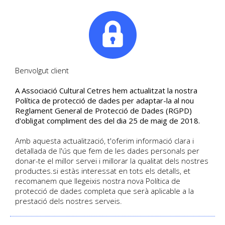
|
Tel. +34. 699 845 527
Benvolgut client
A Associació Cultural Cetres hem actualitzat la nostra
ACTIVITATS ESTIU 2018 -
Política de protecció de dades per adaptar-la al nou
Reglament General de Protecció de Dades (RGPD)
JULIOL
d'obligat compliment des del dia 25 de maig de 2018.
Amb aquesta actualització, t'oferim informació clara i
DETALL DEL CURS
detallada de l'ús que fem de les dades personals per
Begoña Roman | Data d'inici 07/2018
donar-te el millor servei i millorar la qualitat dels nostres
Català
Curs presencial
| Sense places disponibles
productes.si estàs interessat en tots els detalls, et
recomanem que llegeixis nostra nova Política de
protecció de dades completa que serà aplicable a la
prestació dels nostres serveis.
HOME
/
CURSOS
/
ACTIVITATS ESTIU 2018 - JULIOL