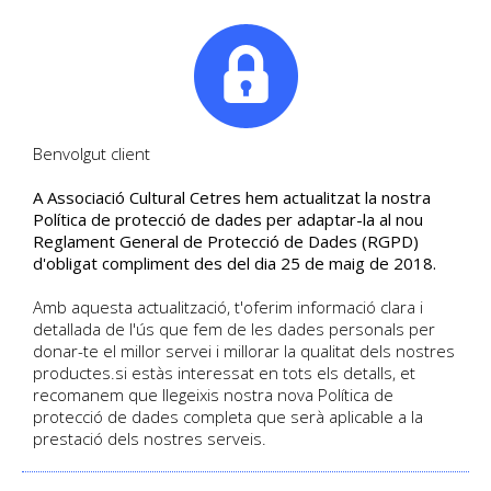
|
Tel. +34. 699 845 527
Benvolgut client
A Associació Cultural Cetres hem actualitzat la nostra
Segueix les últimes notícies
Política de protecció de dades per adaptar-la al nou
Reglament General de Protecció de Dades (RGPD)
Blog de Cultural Cetres
d'obligat compliment des del dia 25 de maig de 2018.
Amb aquesta actualització, t'oferim informació clara i
detallada de l'ús que fem de les dades personals per
HOME
/
BLOG
donar-te el millor servei i millorar la qualitat dels nostres
productes.si estàs interessat en tots els detalls, et
recomanem que llegeixis nostra nova Política de
protecció de dades completa que serà aplicable a la
prestació dels nostres serveis.
BLOG CULTURAL CETRES