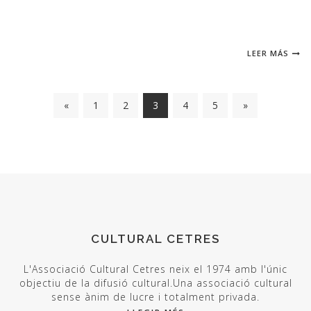
LEER MÁS
«
1
2
3
4
5
»
CULTURAL CETRES
L'Associació Cultural Cetres neix el 1974 amb l'únic
objectiu de la difusió cultural.Una associació cultural
sense ànim de lucre i totalment privada.