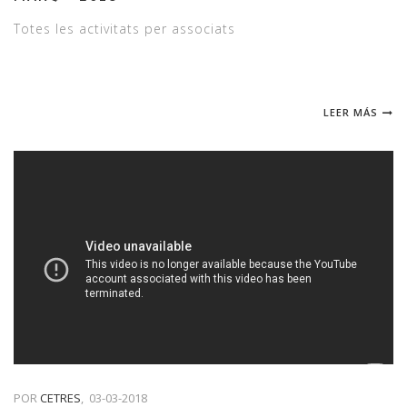
Totes les activitats per associats
LEER MÁS
POR
CETRES
,
03-03-2018