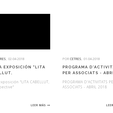
TRES
,
02-04-2018
POR
CETRES
,
01-04-2018
A EXPOSICIÓN "LITA
PROGRAMA D'ACTIVI
LLUT,
PER ASSOCIATS - ABR
OSPECTIVE"
2018
 exposición "LITA CABELLUT,
PROGRAMA D'ACTIVITATS P
pective"
ASSOCIATS - ABRIL 2018
LEER MÁS
LEE