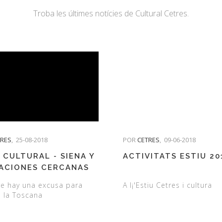
Troba les últimes notícies de Cultural Cetres.
TRES
,
25-08-2018
POR
CETRES
,
09-06-2018
 CULTURAL - SIENA Y
ACTIVITATS ESTIU 20
ACIONES CERCANAS
e hay una excusa para
A l¡'Estiu Cetres i cultura
a la Toscana