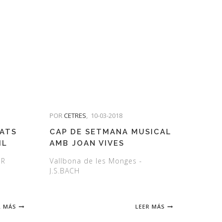
POR
CETRES
,
10-03-2018
TATS
CAP DE SETMANA MUSICAL
IL
AMB JOAN VIVES
ER
Vallbona de les Monges -
J.S.BACH
R MÁS
LEER MÁS