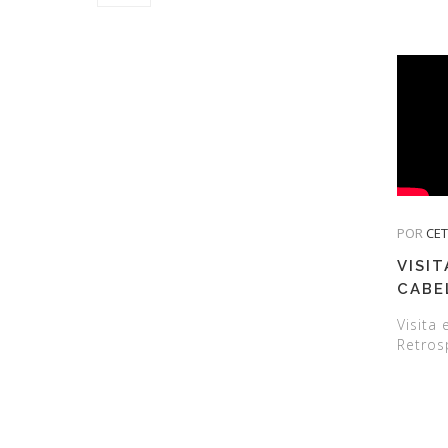
POR
CE
VISIT
CABE
RETR
Visita
Retros