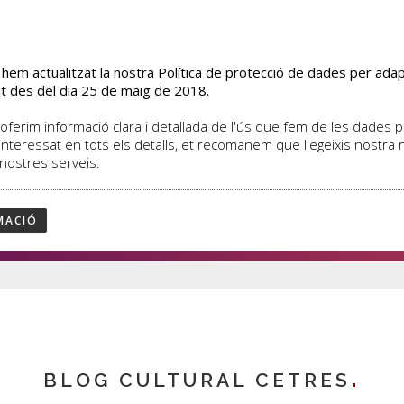
s hem actualitzat la nostra Política de protecció de dades per ad
EL CENTRE
CURSOS
ACTIVITATS
ASSOCIATS
t des del dia 25 de maig de 2018.
oferim informació clara i detallada de l'ús que fem de les dades per
interessat en tots els detalls, et recomanem que llegeixis nostra
 nostres serveis.
cies
MACIÓ
BLOG CULTURAL CETRES