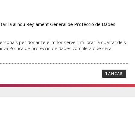
aptar-la al nou Reglament General de Protecció de Dades
PROFESSORAT
NOTICIES
CONTACTAR
sonals per donar-te el millor servei i millorar la qualitat dels
 nova Política de protecció de dades completa que serà
TANCAR