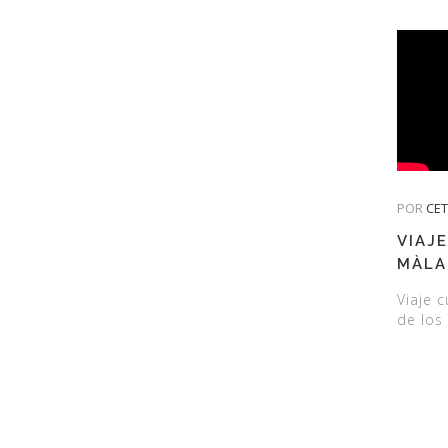
POR
CE
VIAJ
MÀLA
MUSE
Viaje 
de los