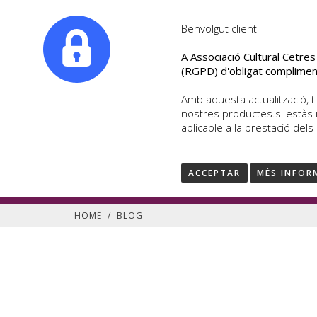
|
info@culturalcetres.com
Tel. +34. 699 845 527
Benvolgut client
A Associació Cultural Cetre
(RGPD) d'obligat complimen
Amb aquesta actualització, t'
nostres productes.si estàs 
aplicable a la prestació dels
Segueix les últimes notí
Blog de Cultural Cetres
ACCEPTAR
MÉS INFOR
HOME
/
BLOG