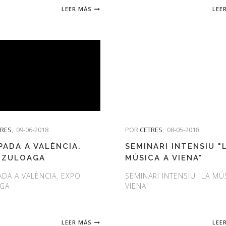
LEER MÁS
LEE
TRES
,
09-06-2018
POR
CETRES
,
08-05-2018
PADA A VALÈNCIA.
SEMINARI INTENSIU "
 ZULOAGA
MÚSICA A VIENA"
DA A VALÈNCIA. EXPO
SEMINARI INTENSIU "LA MÚ
GA
VIENA"
LEER MÁS
LEE