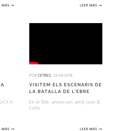
R MÁS
LEER MÁS
POR
CETRES
,
22-04-2018
LA
VISITEM ELS ESCENARIS DE
LA BATALLA DE L'EBRE
SICA A
En el 80e. aniversari, amb Joan B.
Culla
R MÁS
LEER MÁS