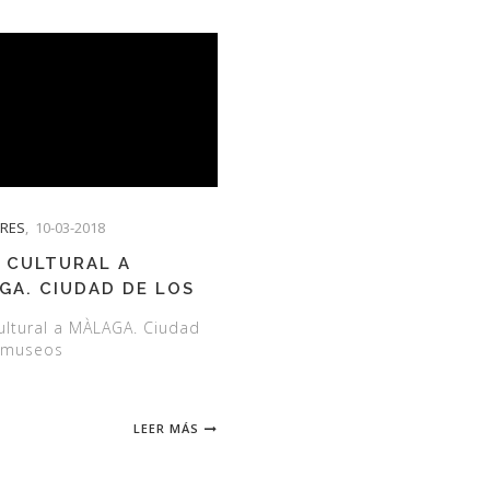
TRES
,
10-03-2018
E CULTURAL A
GA. CIUDAD DE LOS
OS
cultural a MÀLAGA. Ciudad
 museos
LEER MÁS