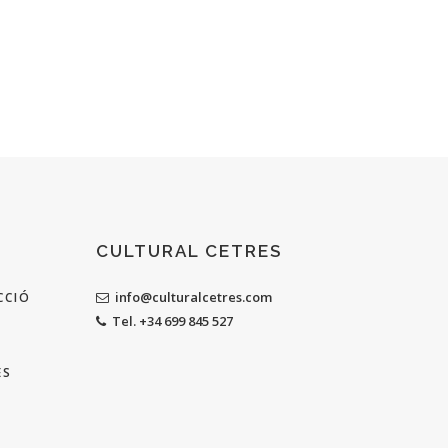
CULTURAL CETRES
info@culturalcetres.com
CCIÓ
Tel. +34 699 845 527
ES