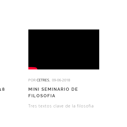
POR
CETRES
,
09-06-2018
18
MINI SEMINARIO DE
FILOSOFIA
Tres textos clave de la filosofia