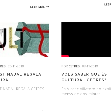
LEE
LEER MÁS
TRES
,
20-11-2019
POR
CETRES
,
07-11-2019
ST NADAL REGALA
VOLS SABER QUE ÉS
URA
CULTURAL CETRES?
T NADAL REGALA CETRES
En Vicenç Villatoro ho expl
menys de dos minuts