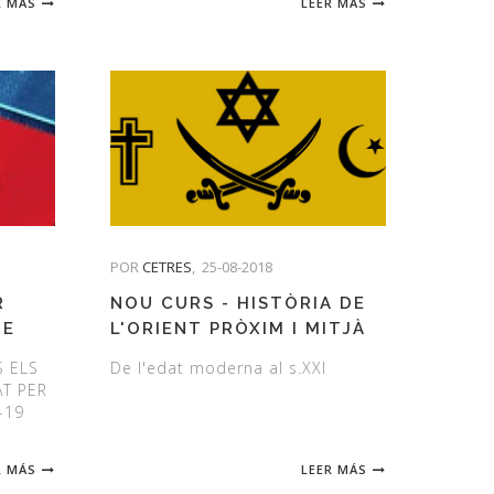
R MÁS
LEER MÁS
POR
CETRES
,
25-08-2018
R
NOU CURS - HISTÒRIA DE
UE
L'ORIENT PRÒXIM I MITJÀ
 LA
S ELS
De l'edat moderna al s.XXI
18-19
T PER
-19
R MÁS
LEER MÁS