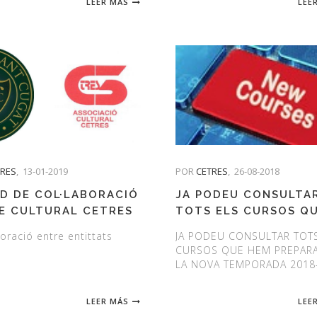
LEER MÁS
LEE
TRES
,
13-01-2019
POR
CETRES
,
26-08-2018
D DE COL·LABORACIÓ
JA PODEU CONSULTA
E CULTURAL CETRES
TOTS ELS CURSOS Q
CLUB DE GOLF DE
HEM PREPARAT PER A
oració entre entittats
JA PODEU CONSULTAR TOT
 CUGAT
NOVA TEMPORADA 20
CURSOS QUE HEM PREPARA
LA NOVA TEMPORADA 2018
LEER MÁS
LEE