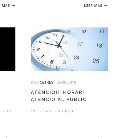
R MÁS
LEER MÁS
POR
CETRES
,
06-09-2019
ATENCIO!!! HORARI
ATENCIÓ AL PÚBLIC
ica en
De dimarts a dijous