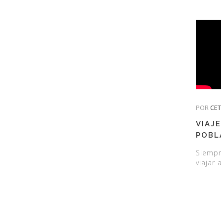
POR
CE
VIAJE
POBL
Siempr
viajar 