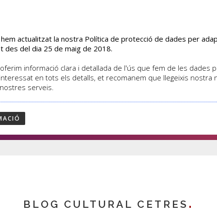
s hem actualitzat la nostra Política de protecció de dades per ad
EL CENTRE
CURSOS
ACTIVITATS
ASSOCIATS
t des del dia 25 de maig de 2018.
oferim informació clara i detallada de l'ús que fem de les dades per
interessat en tots els detalls, et recomanem que llegeixis nostra
 nostres serveis.
cies
MACIÓ
BLOG CULTURAL CETRES