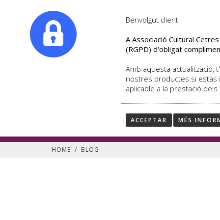
|
info@culturalcetres.com
Tel. +34. 699 845 527
Benvolgut client
A Associació Cultural Cetre
(RGPD) d'obligat complimen
Amb aquesta actualització, t'
nostres productes.si estàs 
aplicable a la prestació dels
Segueix les últimes notí
Blog de Cultural Cetres
ACCEPTAR
MÉS INFOR
HOME
/
BLOG