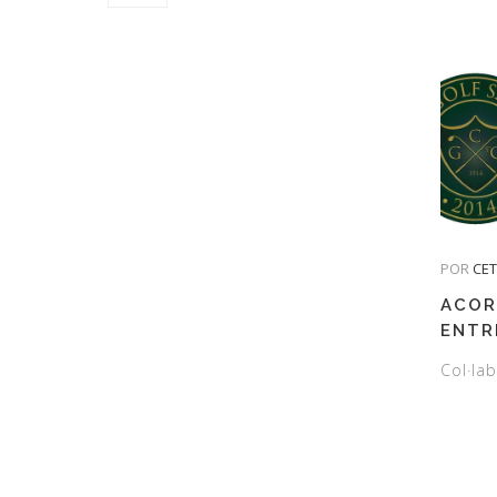
POR
CE
ACOR
ENTR
I EL 
Col·lab
SANT