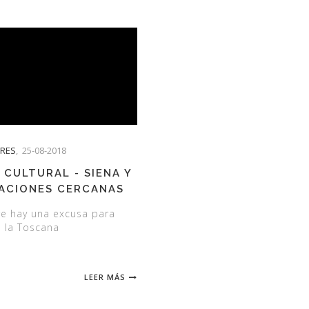
TRES
,
25-08-2018
 CULTURAL - SIENA Y
ACIONES CERCANAS
e hay una excusa para
a la Toscana
LEER MÁS