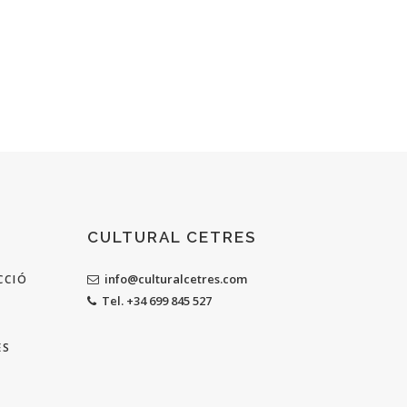
CULTURAL CETRES
info@culturalcetres.com
CCIÓ
Tel. +34 699 845 527
ES