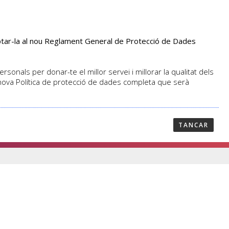
aptar-la al nou Reglament General de Protecció de Dades
PROFESSORAT
NOTICIES
CONTACTAR
sonals per donar-te el millor servei i millorar la qualitat dels
 nova Política de protecció de dades completa que serà
TANCAR