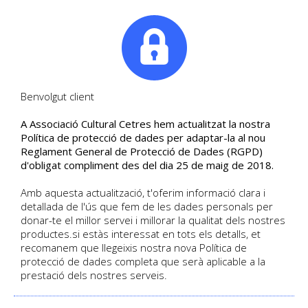
|
Tel. +34. 699 845 527
Benvolgut client
A Associació Cultural Cetres hem actualitzat la nostra
Segueix les últimes notícies
Política de protecció de dades per adaptar-la al nou
Reglament General de Protecció de Dades (RGPD)
Blog de Cultural Cetres
d'obligat compliment des del dia 25 de maig de 2018.
Amb aquesta actualització, t'oferim informació clara i
detallada de l'ús que fem de les dades personals per
HOME
/
BLOG
donar-te el millor servei i millorar la qualitat dels nostres
productes.si estàs interessat en tots els detalls, et
recomanem que llegeixis nostra nova Política de
protecció de dades completa que serà aplicable a la
prestació dels nostres serveis.
BLOG CULTURAL CETRES