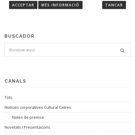
ACCEPTAR
MÉS INFORMACIÓ
TANCAR
Troba les últimes notícies de Cultural Cetres.
BUSCADOR
CANALS
Tots
Noticies corporatives Cultural Cetres
Notes de premsa
Novetats i Presentacions