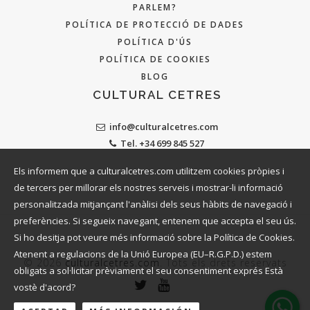
PARLEM?
POLÍTICA DE PROTECCIÓ DE DADES
POLÍTICA D'ÚS
POLÍTICA DE COOKIES
BLOG
CULTURAL CETRES
info@culturalcetres.com
Tel. +34 699 845 527
Els informem que a culturalcetres.com utilitzem cookies pròpies i
de tercers per millorar els nostres serveis i mostrar-li informació
personalitzada mitjançant l'anàlisi dels seus hàbits de navegació i
preferències. Si segueix navegant, entenem que accepta el seu ús.
Si ho desitja pot veure més informació sobre la Política de Cookies.
Atenent a regulacions de la Unió Europea (EU–R.G.P.D.) estem
© 2026
culturalcetres.com
. Tots els drets reservats
obligats a sol·licitar prèviament el seu consentiment exprés Està
vostè d'acord?