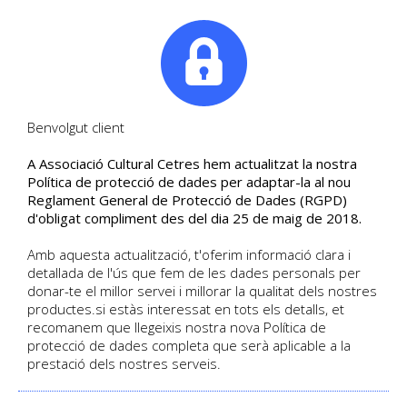
|
Tel. +34. 699 845 527
Benvolgut client
A Associació Cultural Cetres hem actualitzat la nostra
ACTE INAUGURAL - CURS
Política de protecció de dades per adaptar-la al nou
Reglament General de Protecció de Dades (RGPD)
2026-27
d'obligat compliment des del dia 25 de maig de 2018.
PRESENTACIÓ DE CURSOS,
Amb aquesta actualització, t'oferim informació clara i
ACTIVITATS I VIATGES - Dijous 17 de
detallada de l'ús que fem de les dades personals per
donar-te el millor servei i millorar la qualitat dels nostres
setembre - 18h.
productes.si estàs interessat en tots els detalls, et
recomanem que llegeixis nostra nova Política de
DETALL DE L'ACTIVITAT
protecció de dades completa que serà aplicable a la
Día 17-09-2026 | Inscripció Oberta
prestació dels nostres serveis.
Català
Activitat
| Sense places disponibles